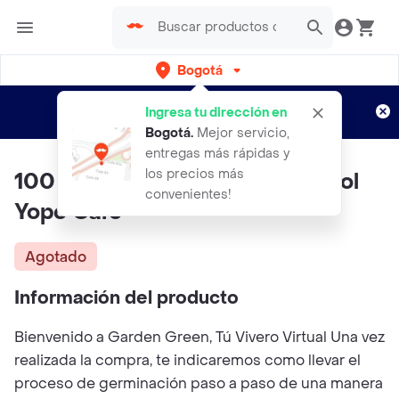
Bogotá
Regístrate
¿Nuevo en Rappi?
y disfruta de
Ingresa tu dirección en
envíos gratis por semanas
Aplican TyC
Bogotá
.
Mejor servicio,
entregas más rápidas y
los precios más
100 Semillas Orgánicas De Árbol
convenientes!
Yopo Café
Agotado
Información del producto
Bienvenido a Garden Green, Tú Vivero Virtual Una vez
realizada la compra, te indicaremos como llevar el
proceso de germinación paso a paso de una manera