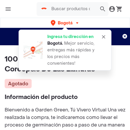
Bogotá
Regístrate
¿Nuevo en Rappi?
y disfruta de
Ingresa tu dirección en
envíos gratis por semanas
Aplican TyC
Bogotá
.
Mejor servicio,
entregas más rápidas y
los precios más
100 Semillas Orgánicas De Flor
convenientes!
Coreopsis De Las Llanuras
Agotado
Información del producto
Bienvenido a Garden Green, Tú Vivero Virtual Una vez
realizada la compra, te indicaremos como llevar el
proceso de germinación paso a paso de una manera