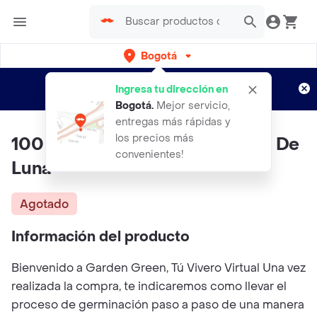
Bogotá
Regístrate
¿Nuevo en Rappi?
y disfruta de
Ingresa tu dirección en
envíos gratis por semanas
Aplican TyC
Bogotá
.
Mejor servicio,
entregas más rápidas y
los precios más
100 Semillas Orgánicas De Flor De
convenientes!
Luna
Agotado
Información del producto
Bienvenido a Garden Green, Tú Vivero Virtual Una vez
realizada la compra, te indicaremos como llevar el
proceso de germinación paso a paso de una manera