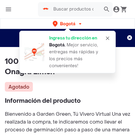
Bogotá
Regístrate
¿Nuevo en Rappi?
y disfruta de
Ingresa tu dirección en
envíos gratis por semanas
Aplican TyC
Bogotá
.
Mejor servicio,
entregas más rápidas y
los precios más
100 Semillas Orgánicas De Flor
convenientes!
Onagra Limón
Agotado
Información del producto
Bienvenido a Garden Green, Tú Vivero Virtual Una vez
realizada la compra, te indicaremos como llevar el
proceso de germinación paso a paso de una manera