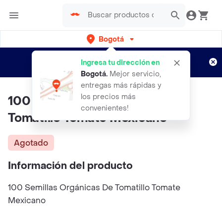
Bogotá
Regístrate
¿Nuevo en Rappi?
y disfruta de
Ingresa tu dirección en
envíos gratis por semanas
Aplican TyC
Bogotá
.
Mejor servicio,
entregas más rápidas y
los precios más
100 Semillas Orgánicas De
convenientes!
Tomatillo Tomate Mexicano
Agotado
Información del producto
100 Semillas Orgánicas De Tomatillo Tomate
Mexicano