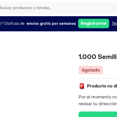
Registrarme
i?
Disfruta de
envíos gratis por semanas
Té
1.000 Semil
Agotado
Producto no d
Por el momento no
revisar tu direcció