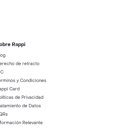
obre Rappi
log
erecho de retracto
IC
érminos y Condiciones
appi Card
olíticas de Privacidad
ratamiento de Datos
QRs
nformación Relevante