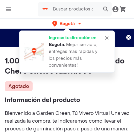
Bogotá
Regístrate
¿Nuevo en Rappi?
y disfruta de
Ingresa tu dirección en
envíos gratis por semanas
Aplican TyC
Bogotá
.
Mejor servicio,
entregas más rápidas y
los precios más
1.000 Semillas De Tomate Rosado
convenientes!
Chef's Choice Híbrido F1
Agotado
Información del producto
Bienvenido a Garden Green, Tú Vivero Virtual Una vez
realizada la compra, te indicaremos como llevar el
proceso de germinación paso a paso de una manera