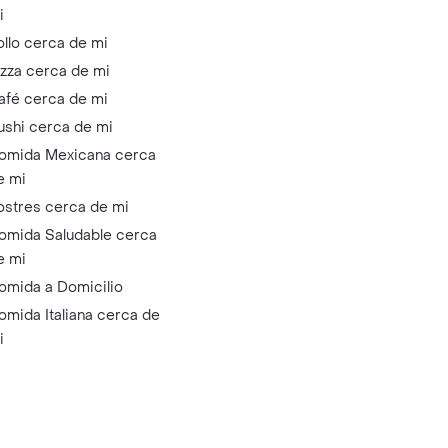
i
ollo cerca de mi
izza cerca de mi
afé cerca de mi
ushi cerca de mi
omida Mexicana cerca
e mi
ostres cerca de mi
omida Saludable cerca
e mi
omida a Domicilio
omida Italiana cerca de
i