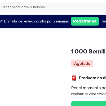
Registrarme
i?
Disfruta de
envíos gratis por semanas
Té
1.000 Semil
Agotado
Producto no d
Por el momento no
revisar tu direcció