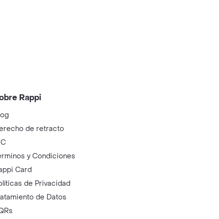
obre Rappi
log
erecho de retracto
IC
érminos y Condiciones
appi Card
olíticas de Privacidad
ratamiento de Datos
QRs