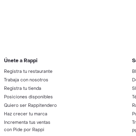
Únete a Rappi
S
Registra tu restaurante
B
Trabaja con nosotros
D
Registra tu tienda
S
Posiciones disponibles
T
Quiero ser Rappitendero
R
Haz crecer tu marca
P
Incrementa tus ventas
T
con Pide por Rappi
P