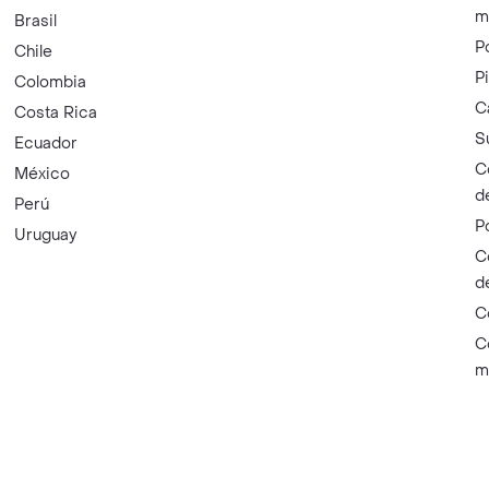
m
Brasil
P
Chile
P
Colombia
C
Costa Rica
S
Ecuador
C
México
d
Perú
P
Uruguay
C
d
C
C
m