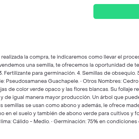
z realizada la compra, te indicaremos como llevar el pro
e vendemos una semilla, te ofrecemos la oportunidad de t
 3. Fertilizante para germinación. 4. Semillas de obsequio
ecie: Pseudosamanea Guachapele. • Otros Nombres: Cedro A
jas de color verde opaco y las flores blancas. Su follaje 
y de igual manera mayor producción. Un árbol que puede 
sus semillas se usan como abono y además, le ofrece mader
 en el suelo y también de abono verde para cultivos y for
• Clima: Cálido - Medio. • Germinación: 75% en condicione