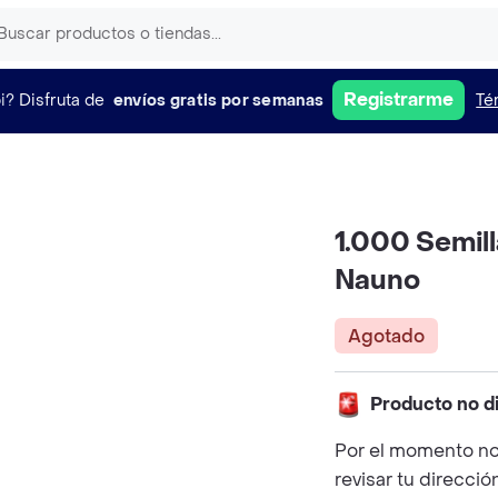
Registrarme
i?
Disfruta de
envíos gratis por semanas
Té
1.000 Semill
Nauno
Agotado
Producto no d
Por el momento no
revisar tu direcció