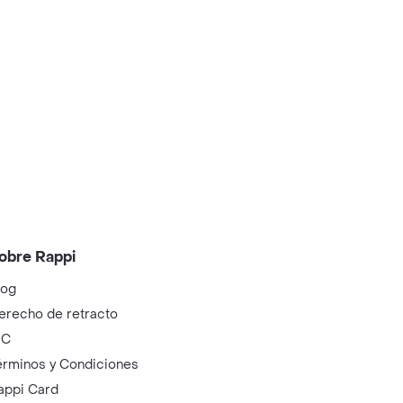
obre Rappi
log
erecho de retracto
IC
érminos y Condiciones
appi Card