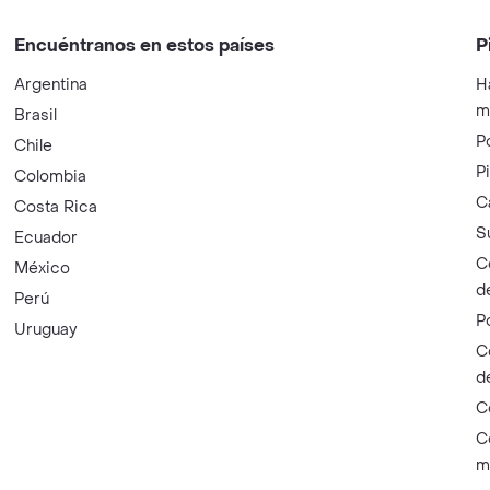
Encuéntranos en estos países
P
Argentina
H
m
Brasil
P
Chile
P
Colombia
C
Costa Rica
S
Ecuador
C
México
d
Perú
P
Uruguay
C
d
C
C
m