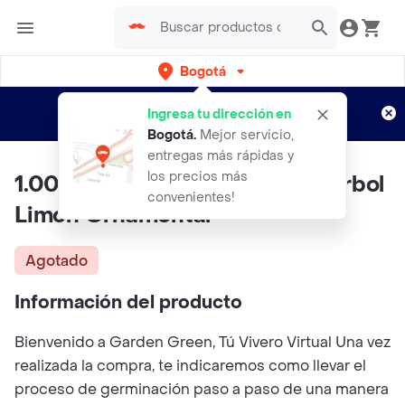
Bogotá
Regístrate
¿Nuevo en Rappi?
y disfruta de
Ingresa tu dirección en
envíos gratis por semanas
Aplican TyC
Bogotá
.
Mejor servicio,
entregas más rápidas y
los precios más
1.000 Semillas Orgánicas De Árbol
convenientes!
Limón Ornamental
Agotado
Información del producto
Bienvenido a Garden Green, Tú Vivero Virtual Una vez
realizada la compra, te indicaremos como llevar el
proceso de germinación paso a paso de una manera