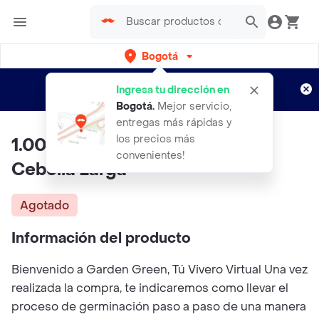
Bogotá
Regístrate
¿Nuevo en Rappi?
y disfruta de
Ingresa tu dirección en
envíos gratis por semanas
Aplican TyC
Bogotá
.
Mejor servicio,
entregas más rápidas y
los precios más
1.000 Semillas Orgánicas De
convenientes!
Cebolla Larga
Agotado
Información del producto
Bienvenido a Garden Green, Tú Vivero Virtual Una vez
realizada la compra, te indicaremos como llevar el
proceso de germinación paso a paso de una manera