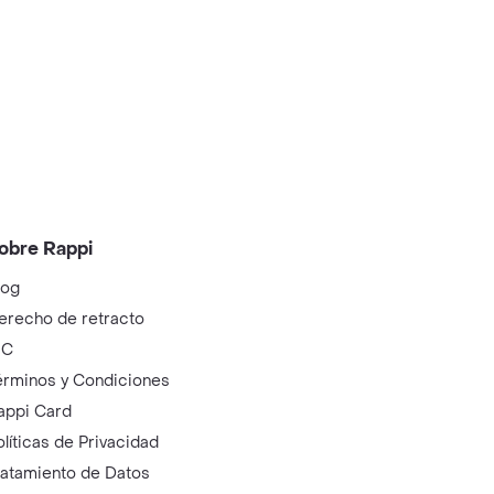
obre Rappi
log
erecho de retracto
IC
érminos y Condiciones
appi Card
olíticas de Privacidad
ratamiento de Datos