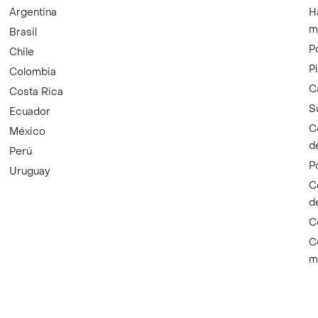
Argentina
H
m
Brasil
P
Chile
P
Colombia
C
Costa Rica
S
Ecuador
C
México
d
Perú
P
Uruguay
C
d
C
C
m