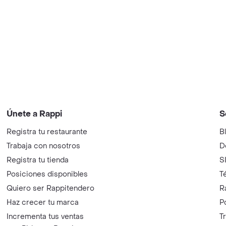
Únete a Rappi
S
Registra tu restaurante
B
Trabaja con nosotros
D
Registra tu tienda
S
Posiciones disponibles
T
Quiero ser Rappitendero
R
Haz crecer tu marca
P
Incrementa tus ventas
T