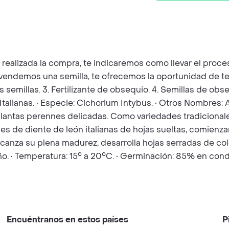
z realizada la compra, te indicaremos como llevar el pro
e vendemos una semilla, te ofrecemos la oportunidad de t
as semillas. 3. Fertilizante de obsequio. 4. Semillas de o
Italianas. • Especie: Cichorium Intybus. • Otros Nombres:
plantas perennes delicadas. Como variedades tradicionales
ades de diente de león italianas de hojas sueltas, comien
alcanza su plena madurez, desarrolla hojas serradas de co
ño. • Temperatura: 15° a 20°C. • Germinación: 85% en con
Encuéntranos en estos países
P