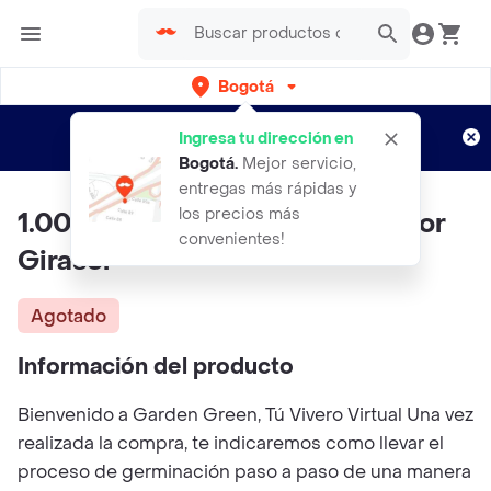
Bogotá
Regístrate
¿Nuevo en Rappi?
y disfruta de
Ingresa tu dirección en
envíos gratis por semanas
Aplican TyC
Bogotá
.
Mejor servicio,
entregas más rápidas y
los precios más
1.000 Semillas Orgánicas De Flor
convenientes!
Girasol
Agotado
Información del producto
Bienvenido a Garden Green, Tú Vivero Virtual Una vez
realizada la compra, te indicaremos como llevar el
proceso de germinación paso a paso de una manera