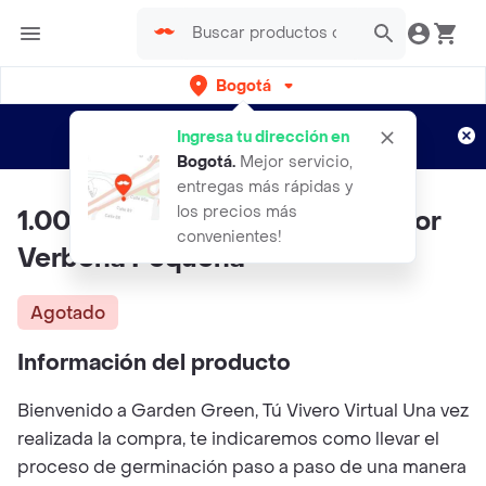
Bogotá
Regístrate
¿Nuevo en Rappi?
y disfruta de
Ingresa tu dirección en
envíos gratis por semanas
Aplican TyC
Bogotá
.
Mejor servicio,
entregas más rápidas y
los precios más
1.000 Semillas Orgánicas De Flor
convenientes!
Verbena Pequeña
Agotado
Información del producto
Bienvenido a Garden Green, Tú Vivero Virtual Una vez
realizada la compra, te indicaremos como llevar el
proceso de germinación paso a paso de una manera