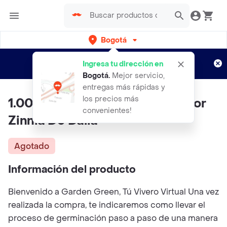
Bogotá
Regístrate
¿Nuevo en Rappi?
y disfruta de
Ingresa tu dirección en
envíos gratis por semanas
Aplican TyC
Bogotá
.
Mejor servicio,
entregas más rápidas y
los precios más
1.000 Semillas Orgánicas De Flor
convenientes!
Zinnia De Dalia
Agotado
Información del producto
Bienvenido a Garden Green, Tú Vivero Virtual Una vez
realizada la compra, te indicaremos como llevar el
proceso de germinación paso a paso de una manera