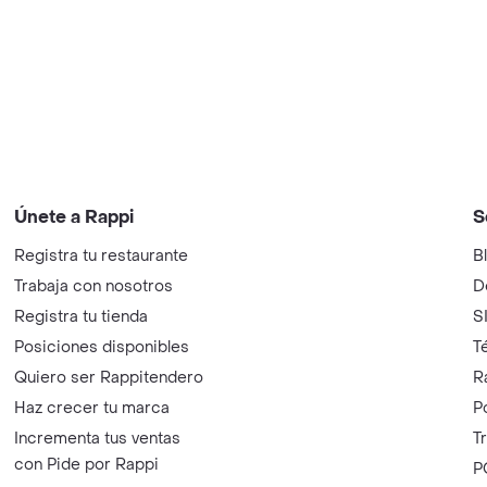
Únete a Rappi
S
Registra tu restaurante
B
Trabaja con nosotros
D
Registra tu tienda
S
Posiciones disponibles
T
Quiero ser Rappitendero
R
Haz crecer tu marca
P
Incrementa tus ventas
T
con Pide por Rappi
P