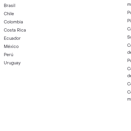
m
Brasil
P
Chile
P
Colombia
C
Costa Rica
S
Ecuador
C
México
d
Perú
P
Uruguay
C
d
C
C
m