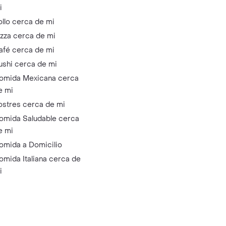
i
ollo cerca de mi
izza cerca de mi
afé cerca de mi
ushi cerca de mi
omida Mexicana cerca
e mi
ostres cerca de mi
omida Saludable cerca
e mi
omida a Domicilio
omida Italiana cerca de
i