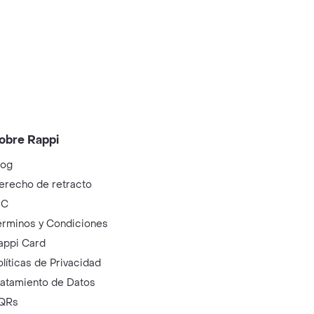
obre Rappi
log
erecho de retracto
IC
érminos y Condiciones
appi Card
olíticas de Privacidad
ratamiento de Datos
QRs