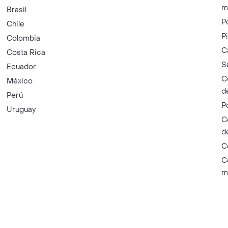
m
Brasil
P
Chile
P
Colombia
C
Costa Rica
S
Ecuador
C
México
d
Perú
P
Uruguay
C
d
C
C
m