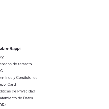
obre Rappi
log
erecho de retracto
IC
érminos y Condiciones
appi Card
olíticas de Privacidad
ratamiento de Datos
QRs