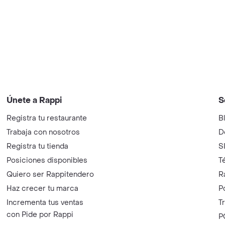
Únete a Rappi
S
Registra tu restaurante
B
Trabaja con nosotros
D
Registra tu tienda
S
Posiciones disponibles
T
Quiero ser Rappitendero
R
Haz crecer tu marca
P
Incrementa tus ventas
T
con Pide por Rappi
P