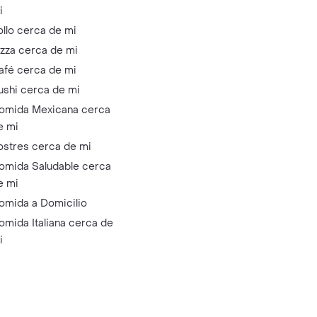
i
ollo cerca de mi
izza cerca de mi
afé cerca de mi
ushi cerca de mi
omida Mexicana cerca
e mi
ostres cerca de mi
omida Saludable cerca
e mi
omida a Domicilio
omida Italiana cerca de
i