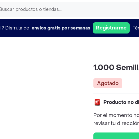
Registrarme
i?
Disfruta de
envíos gratis por semanas
Té
1.000 Semil
Agotado
Producto no d
Por el momento no
revisar tu direcció