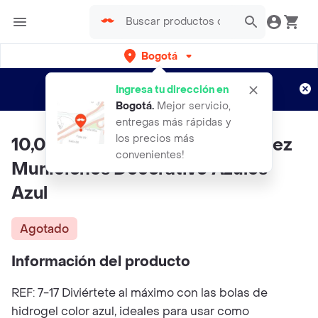
Bogotá
Regístrate
¿Nuevo en Rappi?
y disfruta de
Ingresa tu dirección en
envíos gratis por semanas
Aplican TyC
Bogotá
.
Mejor servicio,
entregas más rápidas y
los precios más
10,000 Hidrogel Bolas De Orbeez
convenientes!
Municiones Decorativo Azules
Azul
Agotado
Información del producto
REF: 7-17 Diviértete al máximo con las bolas de
hidrogel color azul, ideales para usar como