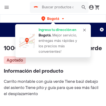
Bogotá
Regístrate
¿Nuevo en Rappi?
y disfruta de
Ingresa tu dirección en
envíos gratis por semanas
Aplican TyC
Bogotá
.
Mejor servicio,
entregas más rápidas y
los precios más
1000012 Montable Con Guía Verde
convenientes!
Agotado
Información del producto
Carrito montable con guía verde Tiene baúl debajo
del asiento Tiene pito y guía para que sea más fácil
el desplazamiento