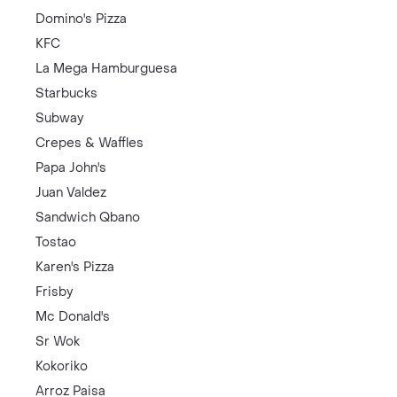
Domino's Pizza
KFC
La Mega Hamburguesa
Starbucks
Subway
Crepes & Waffles
Papa John's
Juan Valdez
Sandwich Qbano
Tostao
Karen's Pizza
Frisby
Mc Donald's
Sr Wok
Kokoriko
Arroz Paisa