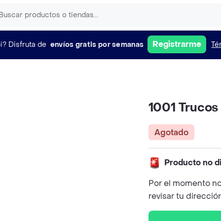
Registrarme
i?
Disfruta de
envíos gratis por semanas
Té
1001 Trucos 
Agotado
Producto no d
Por el momento no
revisar tu direcció