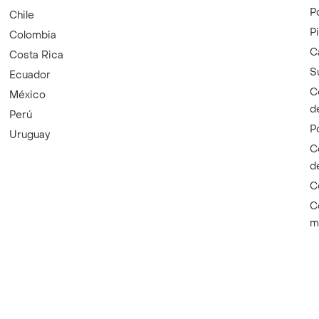
P
Chile
P
Colombia
C
Costa Rica
S
Ecuador
C
México
d
Perú
P
Uruguay
C
d
C
C
m