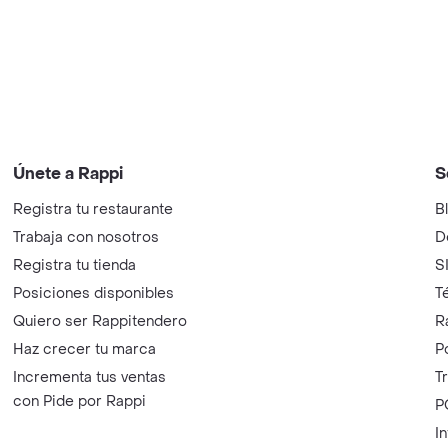
Únete a Rappi
S
Registra tu restaurante
B
Trabaja con nosotros
D
Registra tu tienda
S
Posiciones disponibles
T
Quiero ser Rappitendero
R
Haz crecer tu marca
P
Incrementa tus ventas
T
con Pide por Rappi
P
I