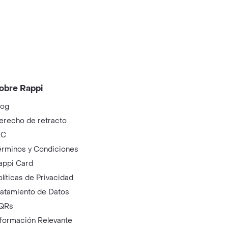
obre Rappi
log
erecho de retracto
IC
érminos y Condiciones
appi Card
olíticas de Privacidad
ratamiento de Datos
QRs
nformación Relevante