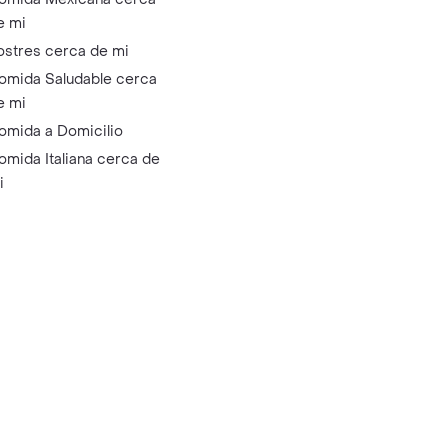
e mi
ostres cerca de mi
omida Saludable cerca
e mi
omida a Domicilio
omida Italiana cerca de
i