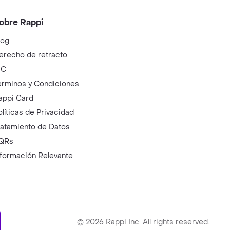
obre Rappi
log
erecho de retracto
IC
érminos y Condiciones
appi Card
olíticas de Privacidad
ratamiento de Datos
QRs
nformación Relevante
ry
©
2026
Rappi Inc. All rights reserved.