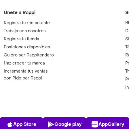
Únete a Rappi
S
Registra tu restaurante
B
Trabaja con nosotros
D
Registra tu tienda
S
Posiciones disponibles
T
Quiero ser Rappitendero
R
Haz crecer tu marca
P
Incrementa tus ventas
T
con Pide por Rappi
P
I
App Store
Play Store
AppGalle
App Store
Google play
AppGallery