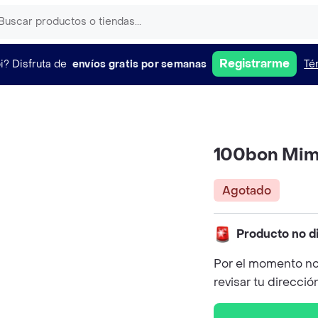
Registrarme
i?
Disfruta de
envíos gratis por semanas
Té
100bon Mimo
Agotado
Producto no d
Por el momento no
revisar tu direcció