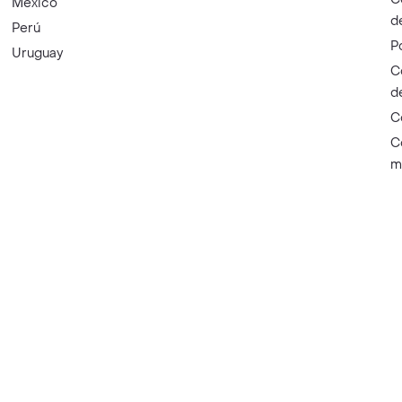
México
d
Perú
P
Uruguay
C
d
C
C
m