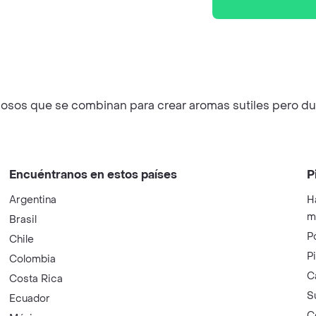
iciosos que se combinan para crear aromas sutiles pero d
Encuéntranos en estos países
P
Argentina
H
m
Brasil
P
Chile
P
Colombia
C
Costa Rica
S
Ecuador
C