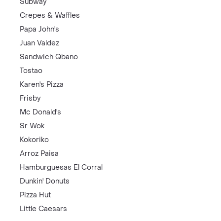
Subway
Crepes & Waffles
Papa John's
Juan Valdez
Sandwich Qbano
Tostao
Karen's Pizza
Frisby
Mc Donald's
Sr Wok
Kokoriko
Arroz Paisa
Hamburguesas El Corral
Dunkin' Donuts
Pizza Hut
Little Caesars