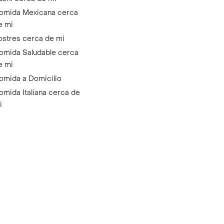
omida Mexicana cerca
e mi
ostres cerca de mi
omida Saludable cerca
e mi
omida a Domicilio
omida Italiana cerca de
i