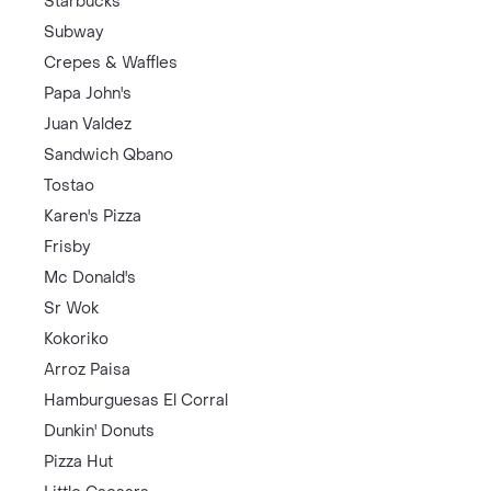
Starbucks
Subway
Crepes & Waffles
Papa John's
Juan Valdez
Sandwich Qbano
Tostao
Karen's Pizza
Frisby
Mc Donald's
Sr Wok
Kokoriko
Arroz Paisa
Hamburguesas El Corral
Dunkin' Donuts
Pizza Hut