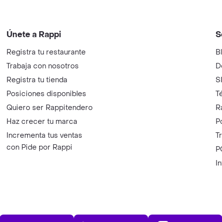
Únete a Rappi
S
Registra tu restaurante
B
Trabaja con nosotros
D
Registra tu tienda
S
Posiciones disponibles
T
Quiero ser Rappitendero
R
Haz crecer tu marca
P
Incrementa tus ventas
T
con Pide por Rappi
P
I
App Store
Play Store
AppGalle