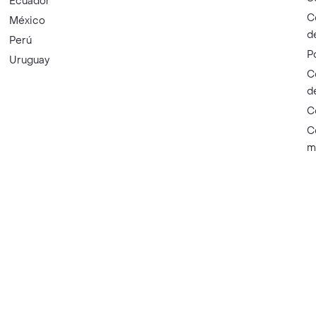
Ecuador
C
México
d
Perú
P
Uruguay
C
d
C
C
m