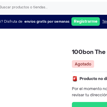
Registrarme
i?
Disfruta de
envíos gratis por semanas
Té
100bon The
Agotado
Producto no d
Por el momento no
revisar tu direcció