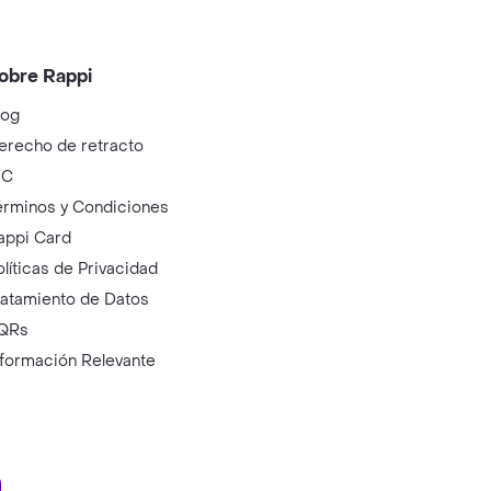
obre Rappi
log
erecho de retracto
IC
érminos y Condiciones
appi Card
olíticas de Privacidad
ratamiento de Datos
QRs
nformación Relevante
ry