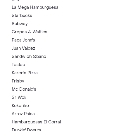
La Mega Hamburguesa
Starbucks
Subway
Crepes & Waffles
Papa John's
Juan Valdez
Sandwich Qbano
Tostao
Karen's Pizza
Frisby
Mc Donald's
Sr Wok
Kokoriko
Arroz Paisa
Hamburguesas El Corral
Dunkin' Donuts