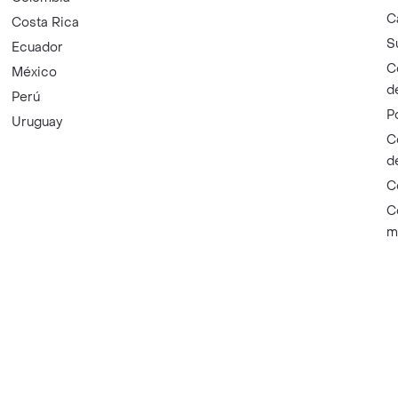
C
Costa Rica
S
Ecuador
C
México
d
Perú
P
Uruguay
C
d
C
C
m