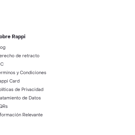
obre Rappi
log
erecho de retracto
IC
érminos y Condiciones
appi Card
olíticas de Privacidad
ratamiento de Datos
QRs
nformación Relevante