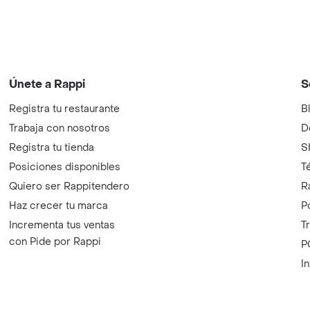
Únete a Rappi
S
Registra tu restaurante
B
Trabaja con nosotros
D
Registra tu tienda
S
Posiciones disponibles
T
Quiero ser Rappitendero
R
Haz crecer tu marca
P
Incrementa tus ventas
T
con Pide por Rappi
P
I