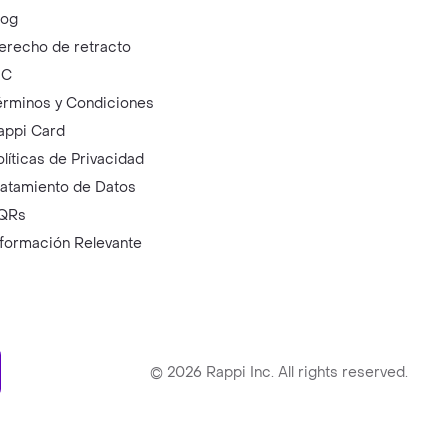
log
erecho de retracto
IC
érminos y Condiciones
appi Card
olíticas de Privacidad
ratamiento de Datos
QRs
nformación Relevante
ry
©
2026
Rappi Inc. All rights reserved.