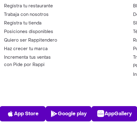
Registra tu restaurante
B
Trabaja con nosotros
D
Registra tu tienda
S
Posiciones disponibles
T
Quiero ser Rappitendero
R
Haz crecer tu marca
P
Incrementa tus ventas
T
con Pide por Rappi
P
I
App Store
Play Store
AppGalle
App Store
Google play
AppGallery