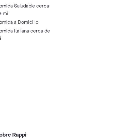
omida Saludable cerca
e mi
omida a Domicilio
omida Italiana cerca de
i
obre Rappi