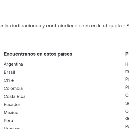
las indicaciones y contraindicaciones en la etiqueta - S
Encuéntranos en estos países
P
Argentina
H
m
Brasil
P
Chile
P
Colombia
C
Costa Rica
S
Ecuador
C
México
d
Perú
P
Uruguay