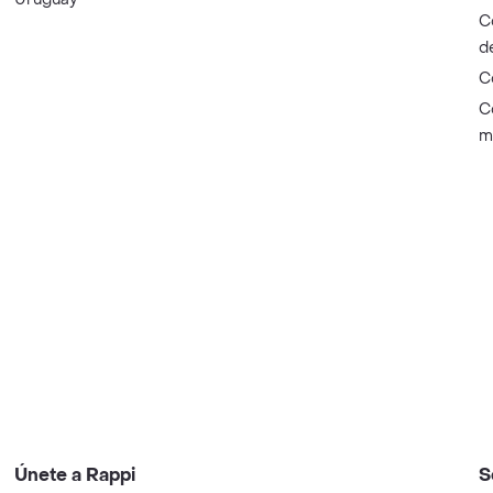
C
d
C
C
m
Únete a Rappi
S