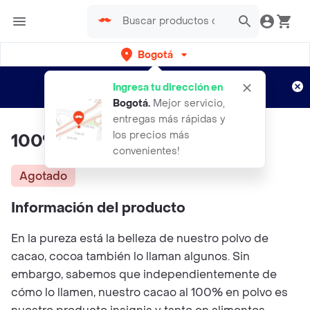
Bogotá
Regístrate
¿Nuevo en Rappi?
y disfruta de
Ingresa tu dirección en
envíos gratis por semanas
Aplican TyC
Bogotá
.
Mejor servicio,
entregas más rápidas y
los precios más
100% Cacao En Polvo
convenientes!
Agotado
Información del producto
En la pureza está la belleza de nuestro polvo de
cacao, cocoa también lo llaman algunos. Sin
embargo, sabemos que independientemente de
cómo lo llamen, nuestro cacao al 100% en polvo es