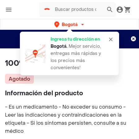
Bogotá
Regístrate
¿Nuevo en Rappi?
y disfruta de
Ingresa tu dirección en
envíos gratis por semanas
Aplican TyC
Bogotá
.
Mejor servicio,
entregas más rápidas y
los precios más
100% Glutamina 60 Servicios
convenientes!
Agotado
Información del producto
- Es un medicamento - No exceder su consumo -
Leer las indicaciones y contraindicaciones en la
etiqueta - Si los síntomas persisten, consulte a su
médico