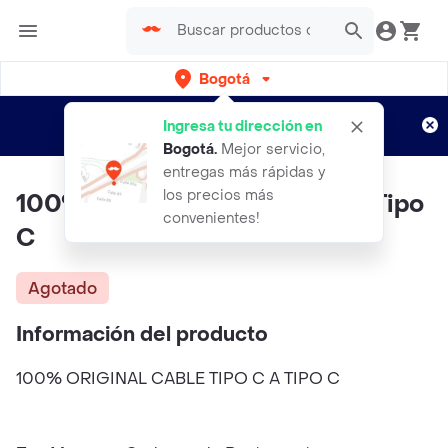
Bogotá
Regístrate
¿Nuevo en Rappi?
y disfruta de
Ingresa tu dirección en
envíos gratis por semanas
Aplican TyC
Bogotá
.
Mejor servicio,
entregas más rápidas y
los precios más
100% Original Cable Tipo C A Tipo
convenientes!
C
Agotado
Información del producto
100% ORIGINAL CABLE TIPO C A TIPO C