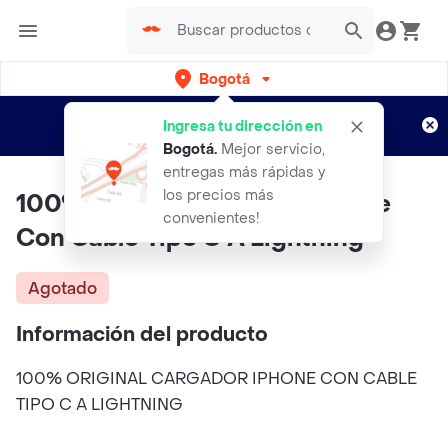
Bogotá
Regístrate
¿Nuevo en Rappi?
y disfruta de
Ingresa tu dirección en
envíos gratis por semanas
Aplican TyC
Bogotá
.
Mejor servicio,
entregas más rápidas y
los precios más
100% Original Cargador Iphone
convenientes!
Con Cable Tipo C A Lightning
Agotado
Información del producto
100% ORIGINAL CARGADOR IPHONE CON CABLE
TIPO C A LIGHTNING