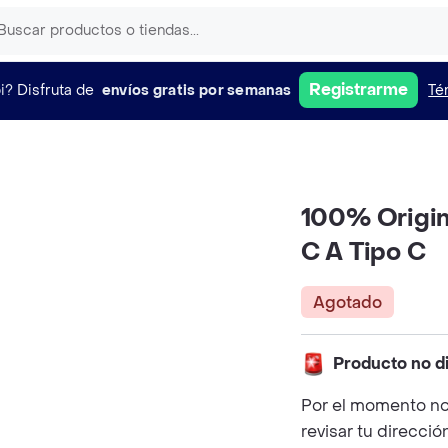
Registrarme
i?
Disfruta de
envíos gratis por semanas
Té
100% Origin
C A Tipo C
Agotado
Producto no d
Por el momento no
revisar tu direcció