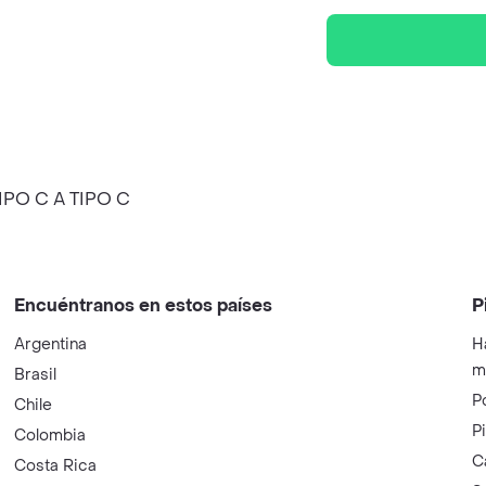
PO C A TIPO C
Encuéntranos en estos países
P
Argentina
H
m
Brasil
P
Chile
P
Colombia
C
Costa Rica