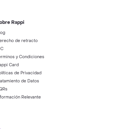
obre Rappi
log
erecho de retracto
IC
érminos y Condiciones
appi Card
olíticas de Privacidad
ratamiento de Datos
QRs
nformación Relevante