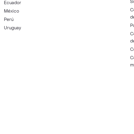
S
Ecuador
C
México
d
Perú
P
Uruguay
C
d
C
C
m