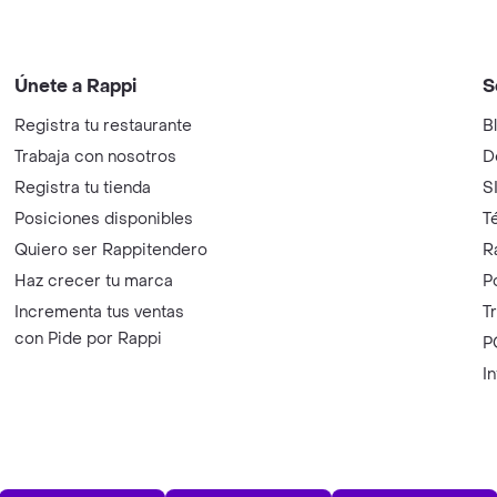
Únete a Rappi
S
Registra tu restaurante
B
Trabaja con nosotros
D
Registra tu tienda
S
Posiciones disponibles
T
Quiero ser Rappitendero
R
Haz crecer tu marca
P
Incrementa tus ventas
T
con Pide por Rappi
P
I