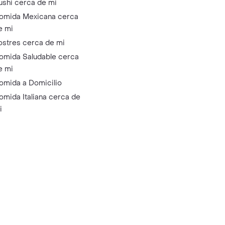
ushi cerca de mi
omida Mexicana cerca
e mi
ostres cerca de mi
omida Saludable cerca
e mi
omida a Domicilio
omida Italiana cerca de
i