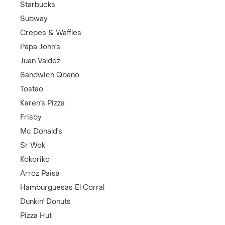
Starbucks
Subway
Crepes & Waffles
Papa John's
Juan Valdez
Sandwich Qbano
Tostao
Karen's Pizza
Frisby
Mc Donald's
Sr Wok
Kokoriko
Arroz Paisa
Hamburguesas El Corral
Dunkin' Donuts
Pizza Hut