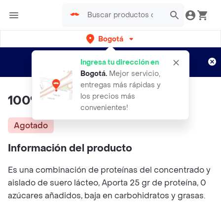
Bogotá
Regístrate
¿Nuevo en Rappi?
y disfruta de
Ingresa tu dirección en
envíos gratis por semanas
Aplican TyC
Bogotá
.
Mejor servicio,
entregas más rápidas y
los precios más
100% Whey Elite Vitanas 10lb
convenientes!
Agotado
Información del producto
Es una combinación de proteínas del concentrado y
aislado de suero lácteo, Aporta 25 gr de proteína, 0
azúcares añadidos, baja en carbohidratos y grasas.