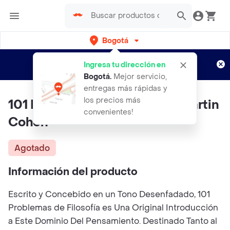
Bogotá
Regístrate
¿Nuevo en Rappi?
y disfruta de
Ingresa tu dirección en
envíos gratis por semanas
Aplican TyC
Bogotá
.
Mejor servicio,
entregas más rápidas y
los precios más
101 Problemas de Filosofía - Martin
convenientes!
Cohen
Agotado
Información del producto
Escrito y Concebido en un Tono Desenfadado, 101
Problemas de Filosofía es Una Original Introducción
a Este Dominio Del Pensamiento. Destinado Tanto al