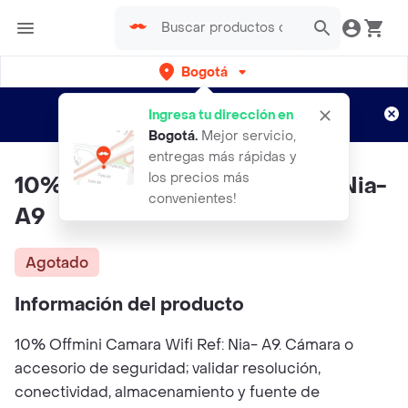
Bogotá
Regístrate
¿Nuevo en Rappi?
y disfruta de
Ingresa tu dirección en
envíos gratis por semanas
Aplican TyC
Bogotá
.
Mejor servicio,
entregas más rápidas y
los precios más
10% Offmini Camara Wifi Ref: Nia-
convenientes!
A9
Agotado
Información del producto
10% Offmini Camara Wifi Ref: Nia- A9. Cámara o
accesorio de seguridad; validar resolución,
conectividad, almacenamiento y fuente de