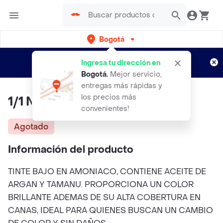
Bogotá
Regístrate
¿Nuevo en Rappi?
y disfruta de
Ingresa tu dirección en
envíos gratis por semanas
Aplican TyC
Bogotá
.
Mejor servicio,
entregas más rápidas y
los precios más
1/1 Negro Azul Coiffance
convenientes!
Agotado
Información del producto
TINTE BAJO EN AMONIACO, CONTIENE ACEITE DE
ARGAN Y TAMANU. PROPORCIONA UN COLOR
BRILLANTE ADEMAS DE SU ALTA COBERTURA EN
CANAS, IDEAL PARA QUIENES BUSCAN UN CAMBIO