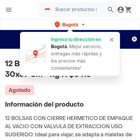
Bogotá
Regístrate
¿Nuevo en Rappi?
y disfruta de
Ingresa tu dirección en
envíos gratis por semanas
Aplican TyC
Bogotá
.
Mejor servicio,
entregas más rápidas y
los precios más
12 Bolsas De Empaque Al Vacio
convenientes!
30x37 Cm - Kg A $5416
Agotado
Información del producto
12 BOLSAS CON CIERRE HERMETICO DE EMPAQUE
AL VACIO CON VALVULA DE EXTRACCION USO
SUGERIDO: Ideal para viajar, se adapta a maletas de