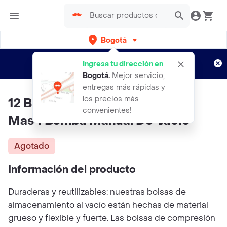
Bogotá
Regístrate
¿Nuevo en Rappi?
y disfruta de
Ingresa tu dirección en
envíos gratis por semanas
Aplican TyC
Bogotá
.
Mejor servicio,
entregas más rápidas y
los precios más
12 Bolsas De Empaque Al Vacio
convenientes!
Mas 1 Bomba Manual De Vacio
Agotado
Información del producto
Duraderas y reutilizables: nuestras bolsas de
almacenamiento al vacío están hechas de material
grueso y flexible y fuerte. Las bolsas de compresión