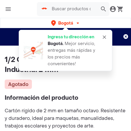
Bogotá
Regístrate
¿Nuevo en Rappi?
y disfruta de
Ingresa tu dirección en
envíos gratis por semanas
Aplican TyC
Bogotá
.
Mejor servicio,
entregas más rápidas y
los precios más
1/2 Cartón Piedra O Cartón
convenientes!
Industrial 2 Mm
Agotado
Información del producto
Cartón rígido de 2 mm en tamaño octavo. Resistente
y duradero, ideal para maquetas, manualidades,
trabajos escolares y proyectos de arte.