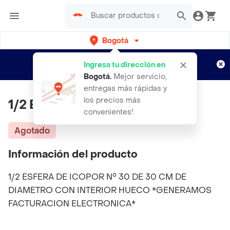
Bogotá
Regístrate
¿Nuevo en Rappi?
y disfruta de
Ingresa tu dirección en
envíos gratis por semanas
Aplican TyC
Bogotá
.
Mejor servicio,
entregas más rápidas y
los precios más
1/2 Esfera De Icopor N° 30
convenientes!
Agotado
Información del producto
1/2 ESFERA DE ICOPOR N° 30 DE 30 CM DE
DIAMETRO CON INTERIOR HUECO *GENERAMOS
FACTURACION ELECTRONICA*