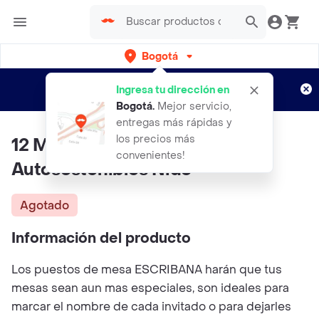
Bogotá
Regístrate
¿Nuevo en Rappi?
y disfruta de
Ingresa tu dirección en
envíos gratis por semanas
Aplican TyC
Bogotá
.
Mejor servicio,
entregas más rápidas y
los precios más
12 Marcadores De Puesto
convenientes!
Autosostenibles Nido
Agotado
Información del producto
Los puestos de mesa ESCRIBANA harán que tus
mesas sean aun mas especiales, son ideales para
marcar el nombre de cada invitado o para dejarles