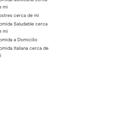
e mi
ostres cerca de mi
omida Saludable cerca
e mi
omida a Domicilio
omida Italiana cerca de
i