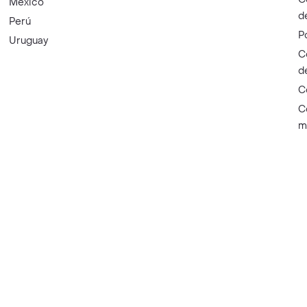
México
d
Perú
P
Uruguay
C
d
C
C
m