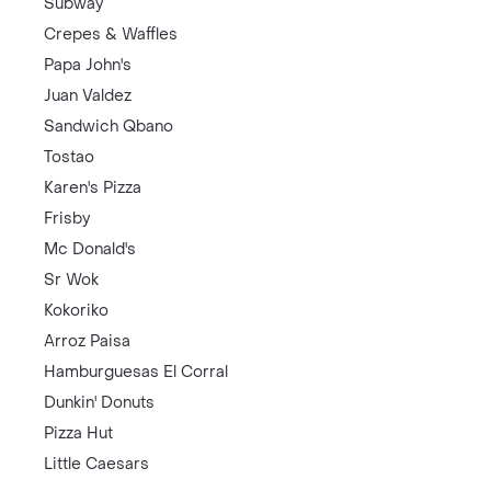
Subway
Crepes & Waffles
Papa John's
Juan Valdez
Sandwich Qbano
Tostao
Karen's Pizza
Frisby
Mc Donald's
Sr Wok
Kokoriko
Arroz Paisa
Hamburguesas El Corral
Dunkin' Donuts
Pizza Hut
Little Caesars