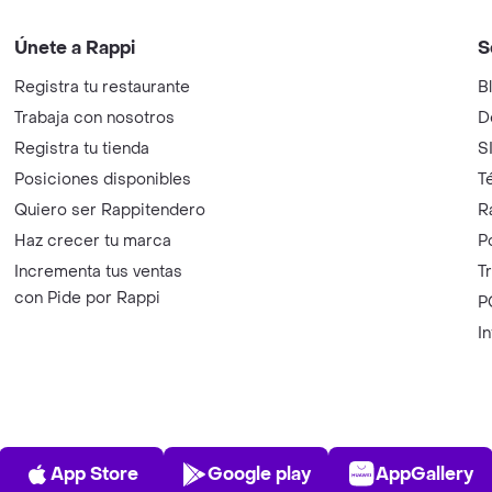
Únete a Rappi
S
Registra tu restaurante
B
Trabaja con nosotros
D
Registra tu tienda
S
Posiciones disponibles
T
Quiero ser Rappitendero
R
Haz crecer tu marca
P
Incrementa tus ventas
T
con Pide por Rappi
P
I
App Store
Play Store
AppGalle
App Store
Google play
AppGallery