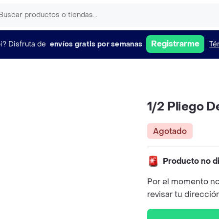
Registrarme
i?
Disfruta de
envíos gratis por semanas
Té
1/2 Pliego D
Agotado
Producto no d
Por el momento no
revisar tu direcció