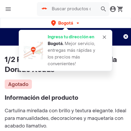
Bogotá
Regístrate
¿Nuevo en Rappi?
y disfruta de
Ingresa tu dirección en
envíos gratis por semanas
Aplican TyC
Bogotá
.
Mejor servicio,
entregas más rápidas y
los precios más
1/2 Pliego De Cartulina Mirellada
convenientes!
Dorado X5uds
Agotado
Información del producto
Cartulina mirellada con brillo y textura elegante. Ideal
para manualidades, decoraciones y maquetaría con
acabado llamativo.