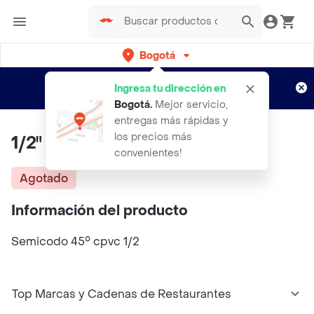
Bogotá
Regístrate
¿Nuevo en Rappi?
y disfruta de
Ingresa tu dirección en
envíos gratis por semanas
Aplican TyC
Bogotá
.
Mejor servicio,
entregas más rápidas y
los precios más
1/2" Semicodo 45° Cpvc
convenientes!
Agotado
Información del producto
Semicodo 45° cpvc 1/2
Top Marcas y Cadenas de Restaurantes