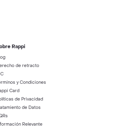
obre Rappi
log
erecho de retracto
IC
érminos y Condiciones
appi Card
olíticas de Privacidad
ratamiento de Datos
QRs
nformación Relevante