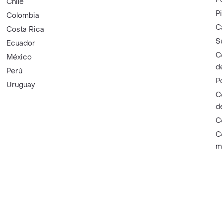
Chile
P
Colombia
C
Costa Rica
S
Ecuador
C
México
d
Perú
P
Uruguay
C
d
C
C
m