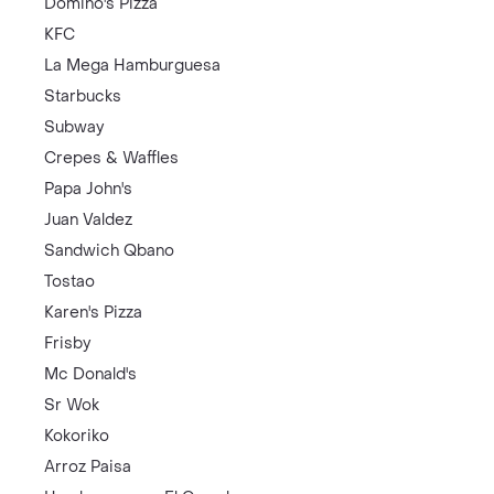
Domino's Pizza
KFC
La Mega Hamburguesa
Starbucks
Subway
Crepes & Waffles
Papa John's
Juan Valdez
Sandwich Qbano
Tostao
Karen's Pizza
Frisby
Mc Donald's
Sr Wok
Kokoriko
Arroz Paisa