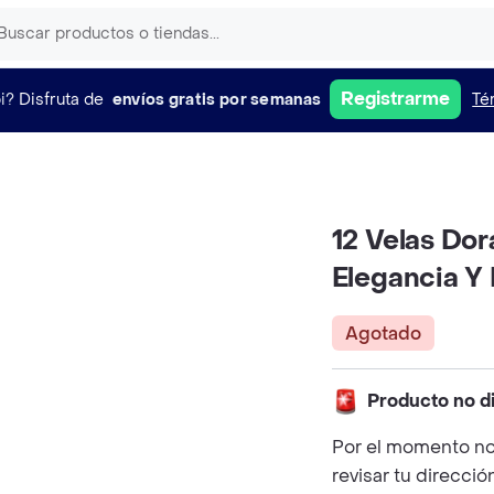
Registrarme
i?
Disfruta de
envíos gratis por semanas
Té
12 Velas Do
Elegancia Y B
Agotado
Producto no d
Por el momento no
revisar tu direcció