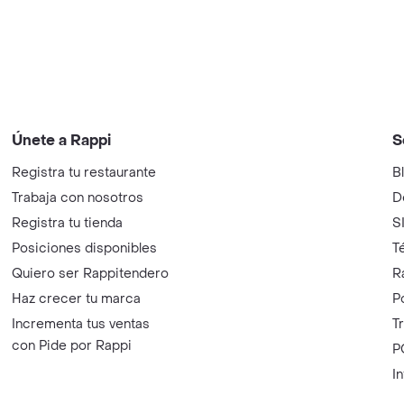
Únete a Rappi
S
Registra tu restaurante
B
Trabaja con nosotros
D
Registra tu tienda
S
Posiciones disponibles
T
Quiero ser Rappitendero
R
Haz crecer tu marca
P
Incrementa tus ventas
T
con Pide por Rappi
P
I