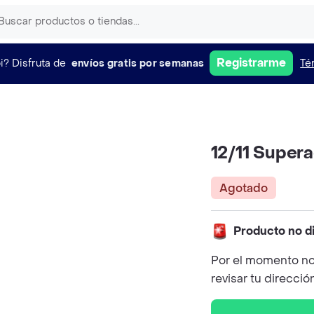
Registrarme
i?
Disfruta de
envíos gratis por semanas
Té
12/11 Supera
Agotado
Producto no d
Por el momento no
revisar tu direcció