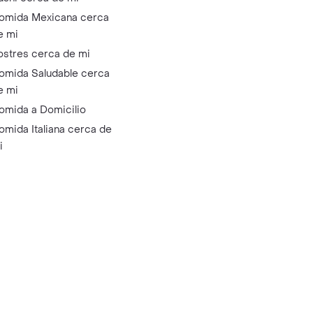
omida Mexicana cerca
e mi
ostres cerca de mi
omida Saludable cerca
e mi
omida a Domicilio
omida Italiana cerca de
i