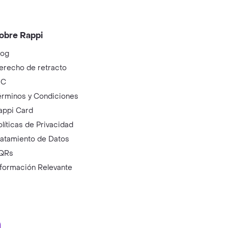
obre Rappi
log
erecho de retracto
IC
érminos y Condiciones
appi Card
olíticas de Privacidad
ratamiento de Datos
QRs
nformación Relevante
ry