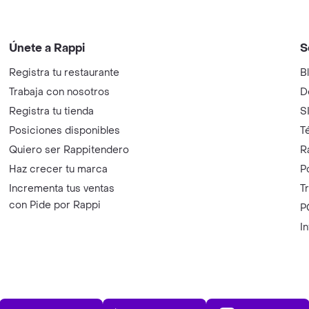
Únete a Rappi
S
Registra tu restaurante
B
Trabaja con nosotros
D
Registra tu tienda
S
Posiciones disponibles
T
Quiero ser Rappitendero
R
Haz crecer tu marca
P
Incrementa tus ventas
T
con Pide por Rappi
P
I
App Store
Play Store
AppGalle