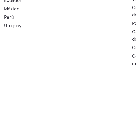
Ecuador
C
México
d
Perú
P
Uruguay
C
d
C
C
m