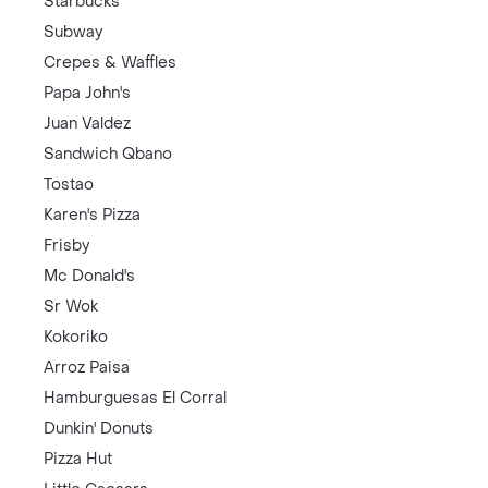
Starbucks
Subway
Crepes & Waffles
Papa John's
Juan Valdez
Sandwich Qbano
Tostao
Karen's Pizza
Frisby
Mc Donald's
Sr Wok
Kokoriko
Arroz Paisa
Hamburguesas El Corral
Dunkin' Donuts
Pizza Hut