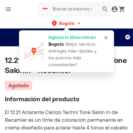
Bogotá
Regístrate
¿Nuevo en Rappi?
y disfruta de
Ingresa tu dirección en
envíos gratis por semanas
Aplican TyC
Bogotá
.
Mejor servicio,
entregas más rápidas y
los precios más
12.21 Aclarente Cenizo Techni Tone
convenientes!
Salonin - Recamier
Agotado
Información del producto
El 12.21 Aclarante Cenizo Techni Tone Salon In de
Recamier es un tinte de coloración permanente en
crema diseñado para aclarar hasta 4 tonos el cabello