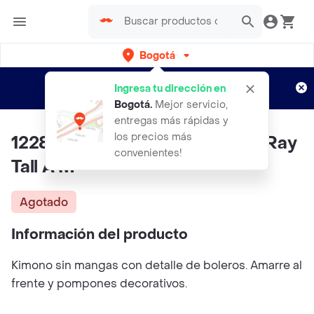
Bogotá
Regístrate
¿Nuevo en Rappi?
y disfruta de
Ingresa tu dirección en
envíos gratis por semanas
Aplican TyC
Bogotá
.
Mejor servicio,
entregas más rápidas y
los precios más
1228 Cover Kimono/ Amalia W Ray
convenientes!
Tall A M
Agotado
Información del producto
Kimono sin mangas con detalle de boleros. Amarre al
frente y pompones decorativos.