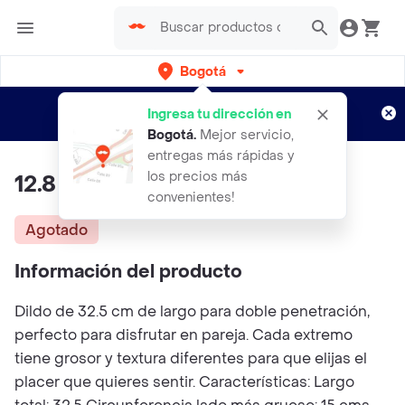
Bogotá
Regístrate
¿Nuevo en Rappi?
y disfruta de
Ingresa tu dirección en
envíos gratis por semanas
Aplican TyC
Bogotá
.
Mejor servicio,
entregas más rápidas y
los precios más
12.8 Inch Dildo Clear
convenientes!
Agotado
Información del producto
Dildo de 32.5 cm de largo para doble penetración,
perfecto para disfrutar en pareja. Cada extremo
tiene grosor y textura diferentes para que elijas el
placer que quieres sentir. Características: Largo