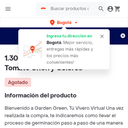
Bogotá
Regístrate
¿Nuevo en Rappi?
y disfruta de
Ingresa tu dirección en
envíos gratis por semanas
Aplican TyC
Bogotá
.
Mejor servicio,
entregas más rápidas y
los precios más
1.300 Semillas Orgánicas De
convenientes!
Tomate Cherry Colores
Agotado
Información del producto
Bienvenido a Garden Green, Tú Vivero Virtual Una vez
realizada la compra, te indicaremos como llevar el
proceso de germinación paso a paso de una manera