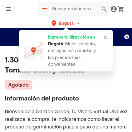
Bogotá
Regístrate
¿Nuevo en Rappi?
y disfruta de
Ingresa tu dirección en
envíos gratis por semanas
Aplican TyC
Bogotá
.
Mejor servicio,
entregas más rápidas y
los precios más
1.300 Semillas Orgánicas De
convenientes!
Tomate Cherry Morado
Agotado
Información del producto
Bienvenido a Garden Green, Tú Vivero Virtual Una vez
realizada la compra, te indicaremos como llevar el
proceso de germinación paso a paso de una manera