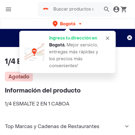
Bogotá
Regístrate
¿Nuevo en Rappi?
y disfruta de
Ingresa tu dirección en
envíos gratis por semanas
Aplican TyC
Bogotá
.
Mejor servicio,
entregas más rápidas y
los precios más
1/4 Esmalte 2 En 1 Caboa
convenientes!
Agotado
Información del producto
1/4 ESMALTE 2 EN 1 CABOA
Top Marcas y Cadenas de Restaurantes