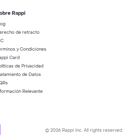
obre Rappi
log
erecho de retracto
IC
érminos y Condiciones
appi Card
olíticas de Privacidad
ratamiento de Datos
QRs
nformación Relevante
ry
©
2026
Rappi Inc. All rights reserved.