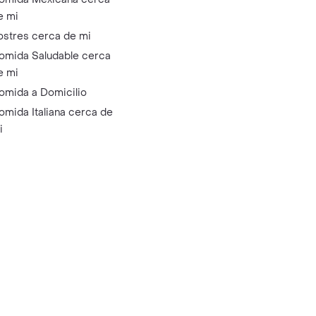
e mi
ostres cerca de mi
omida Saludable cerca
e mi
omida a Domicilio
omida Italiana cerca de
i