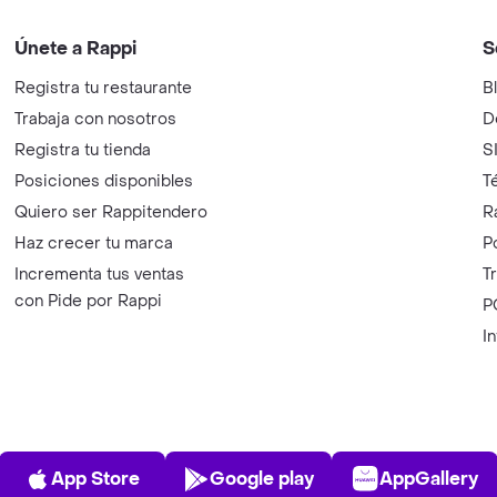
Únete a Rappi
S
Registra tu restaurante
B
Trabaja con nosotros
D
Registra tu tienda
S
Posiciones disponibles
T
Quiero ser Rappitendero
R
Haz crecer tu marca
P
Incrementa tus ventas
T
con Pide por Rappi
P
I
App Store
Play Store
AppGalle
App Store
Google play
AppGallery