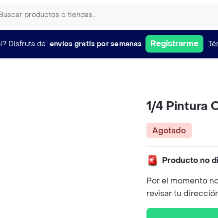
Registrarme
i?
Disfruta de
envíos gratis por semanas
Té
1/4 Pintura 
Agotado
Producto no d
Por el momento no
revisar tu direcció