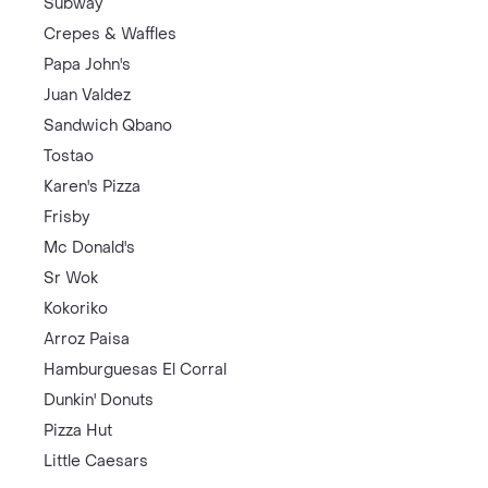
Subway
Crepes & Waffles
Papa John's
Juan Valdez
Sandwich Qbano
Tostao
Karen's Pizza
Frisby
Mc Donald's
Sr Wok
Kokoriko
Arroz Paisa
Hamburguesas El Corral
Dunkin' Donuts
Pizza Hut
Little Caesars