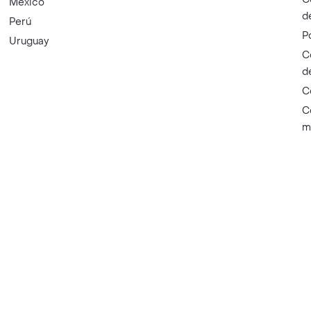
México
d
Perú
P
Uruguay
C
d
C
C
m