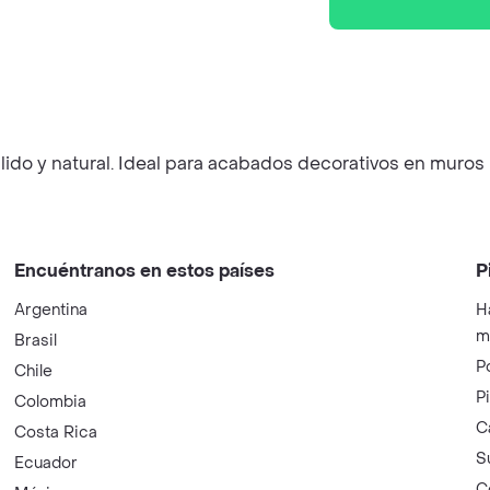
lido y natural. Ideal para acabados decorativos en muros i
Encuéntranos en estos países
P
Argentina
H
m
Brasil
P
Chile
P
Colombia
C
Costa Rica
S
Ecuador
C